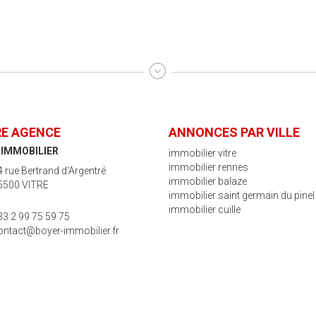
E AGENCE
ANNONCES PAR VILLE
 IMMOBILIER
immobilier vitre
immobilier rennes
4 rue Bertrand d'Argentré
immobilier balaze
5500 VITRE
immobilier saint germain du pinel
immobilier cuille
33 2 99 75 59 75
ontact@boyer-immobilier.fr