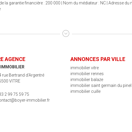
e la garantie financière : 200 000 | Nom du médiateur : NC | Adresse du mé
e
E AGENCE
ANNONCES PAR VILLE
 IMMOBILIER
immobilier vitre
immobilier rennes
4 rue Bertrand d'Argentré
immobilier balaze
5500 VITRE
immobilier saint germain du pinel
immobilier cuille
33 2 99 75 59 75
ontact@boyer-immobilier.fr