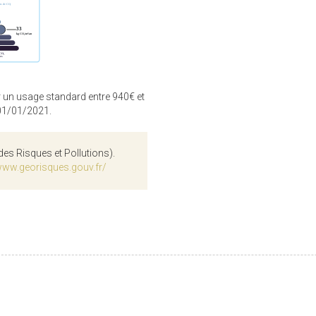
 un usage standard entre 940€ et
 01/01/2021.
des Risques et Pollutions).
www.georisques.gouv.fr/