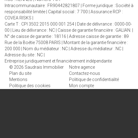
Intracommunautaire : FR90442821807 | Forme juridique : Société à
responsabilité limitée | Capital social : 7 700 | Assurance RCP :
COVEA RISKS |
Carte T : CPI 3502 2015 000 001 254 | Date de délivrance : 0000-00-
00 | Lieu de délivrance : NC | Caisse de garantie financière : GALIAN. |
N° de caisse de garantie : 18116 | Adresse caisse de garantie : 89
Rue de la Boétie 75008 PARIS | Montant de la garantie financière :
200 000 | Nom du médiateur : NC | Adresse du médiateur : NC |
Adresse du site : NC |
Entreprise juridiquement et financièrement indépendante
© 2026 Saudrais Immobilier
Notre agence
Plan du site
Contactez-nous
Mentions
Politique de confidentialité
Politique des cookies
Mon compte
Recrutement
NOTRE AGENCE
BOYER IMMOBILIER
24 rue Bertrand d'Argentré
35500 VITRE