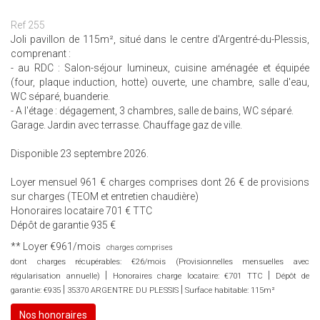
Ref 255
Joli pavillon de 115m², situé dans le centre d'Argentré-du-Plessis,
comprenant :
- au RDC : Salon-séjour lumineux, cuisine aménagée et équipée
(four, plaque induction, hotte) ouverte, une chambre, salle d'eau,
WC séparé, buanderie.
- A l'étage : dégagement, 3 chambres, salle de bains, WC séparé.
Garage. Jardin avec terrasse. Chauffage gaz de ville.
Disponible 23 septembre 2026.
Loyer mensuel 961 € charges comprises dont 26 € de provisions
sur charges (TEOM et entretien chaudière)
Honoraires locataire 701 € TTC
Dépôt de garantie 935 €
**
Loyer €961/mois
charges comprises
dont charges récupérables: €26/mois (Provisionnelles mensuelles avec
|
|
régularisation annuelle)
Honoraires charge locataire: €701 TTC
Dépôt de
|
|
garantie: €935
35370 ARGENTRE DU PLESSIS
Surface habitable: 115m²
Nos honoraires