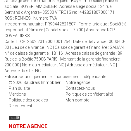
Affichage des informations légales : Boyer Immobilier | Raison
sociale : BOYER IMMOBILIER | Adresse siège social : 24 rue
Bertrand d'Argentré - 35500 VITRE | Siret : 44282180700017 |
RCS : RENNES | Numero TVA
Intracommunautaire : FR90442821807 | Forme juridique : Société à
responsabilité limitée | Capital social : 7 700 | Assurance RCP :
COVEA RISKS |
Carte T : CPI 3502 2015 000 001 254 | Date de délivrance : 0000-00-
00 | Lieu de délivrance : NC | Caisse de garantie financière : GALIAN. |
N° de caisse de garantie : 18116 | Adresse caisse de garantie : 89
Rue de la Boétie 75008 PARIS | Montant de la garantie financière :
200 000 | Nom du médiateur : NC | Adresse du médiateur : NC |
Adresse du site : NC |
Entreprise juridiquement et financièrement indépendante
© 2026 Saudrais Immobilier
Notre agence
Plan du site
Contactez-nous
Mentions
Politique de confidentialité
Politique des cookies
Mon compte
Recrutement
NOTRE AGENCE