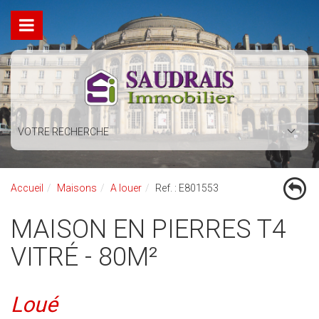
VOTRE RECHERCHE
Accueil
Maisons
A louer
Ref. : E801553
MAISON EN PIERRES T4
VITRÉ - 80M²
Loué