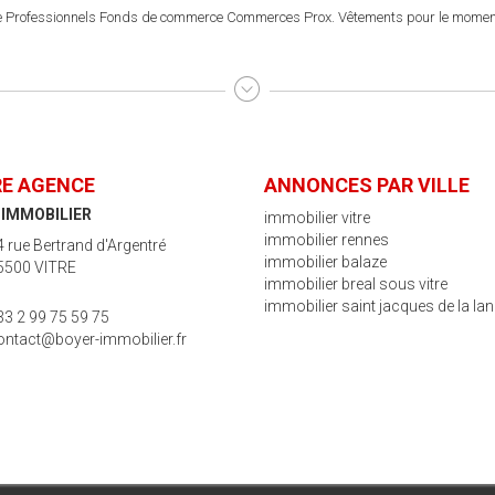
 Professionnels Fonds de commerce Commerces Prox. Vêtements pour le moment p
E AGENCE
ANNONCES PAR VILLE
 IMMOBILIER
immobilier vitre
immobilier rennes
4 rue Bertrand d'Argentré
immobilier balaze
5500 VITRE
immobilier breal sous vitre
immobilier saint jacques de la la
33 2 99 75 59 75
ontact@boyer-immobilier.fr