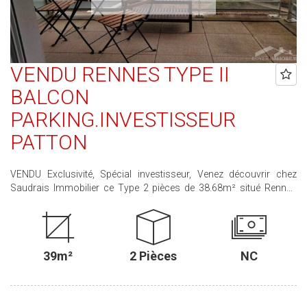
VENDU RENNES TYPE II
BALCON
PARKING.INVESTISSEUR
PATTON
VENDU Exclusivité, Spécial investisseur, Venez découvrir chez
Saudrais Immobilier ce Type 2 pièces de 38.68m² situé Rennes
Nord Quartier Patton dans la rue tranquille Poirier Nivet , proche
des transports et de la Rocade. Cet appartement comprend : un
séjour cuisine aménagée de 20.39 M2 avec accès balcon, un
dégagement desservant une chambre, une salle d'eau qvec WC.
39m²
2 Pièces
NC
Emplacement de stationnement en sous sol. Ce bien est
actuellement loué 540.00 € + 50.00 € de charges Fin du bail
21.07.2027. Prix HAI : 162 7500.00 € soit 155 000.00 €+ 5.00 %
d'honoraires TTC charge acquéreur.