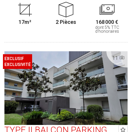
Penthièvre. Très bien entretenu, cet appartement se compose d'une
entrée avec placards, d'un spacieux séjour lumineux, d'une cuisine
aménagée, d'une salle d'eau avec WC ainsi que d'une chambre
17m²
2 Pièces
168 000 €
confortable. Vous bénéficierez également d'une place de parking
dont 5% TTC
aérienne, un véritable atout au quotidien. Libre à la vente. Prix HAI :
d'honoraires
168 000 €, dont 160 000 € hors honoraires et 5 % TTC
d'honoraires à la charge de l'acquéreur.
11
EXCLUSIF
EXCLUSIVITÉ
TYPE II BALCON PARKING