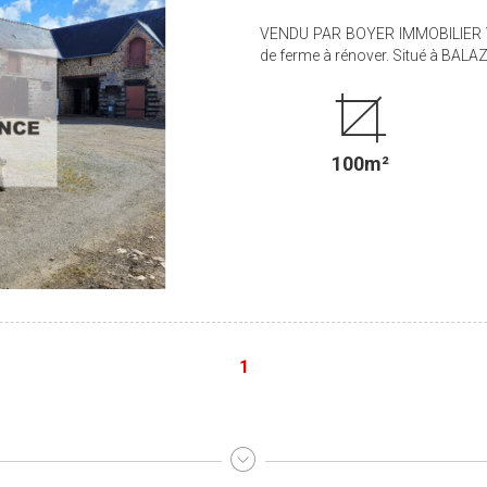
VENDU PAR BOYER IMMOBILIER Ve
de ferme à rénover. Situé à BALAZE dans un hameau au calme, cette bâtisse de caractère
Exposé SUD offre au RDC une gran
une salle d'eau, un WC. A l'étag
un grand garage et 2 dépendances
160.00 € soit 220 000.0
100m²
1