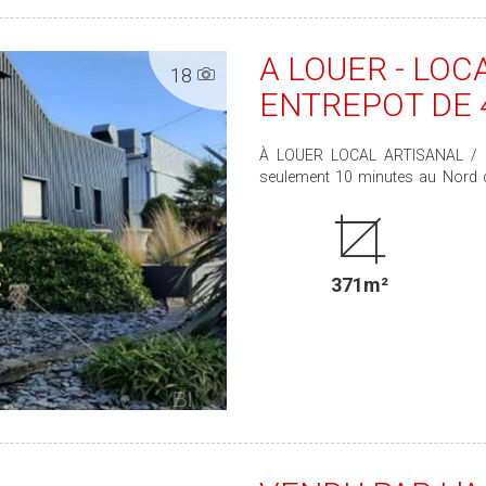
A LOUER - LOC
18
ENTREPOT DE 
À LOUER LOCAL ARTISANAL / ENTREPÔT - SECTEUR NORD DE VITRÉ (10 min) À
seulement 10 minutes au Nord de
pour une activité artisanale, de stockage ou mixte. Le bien
1 vestiaire, - 1 WC, soit une par
d'environ 250 m², équipé d'un pl
complémentaire. À l'extérieur, vous bénéficierez d'un terrain goudronné avec 3 à 4 places
371m²
de stationnement. Disponible immédiatement --> Conditions financières : Loyer mensuel :
800 € HT Dépôt de garantie : 1 6
Pour plus de renseignements ou po