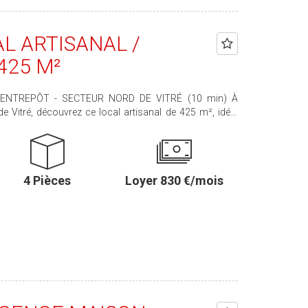
AL ARTISANAL /
425 M²
 Vitré, découvrez ce local artisanal de 425 m², idéal
 se compose de : - 2 bureaux, -
tie administrative d'environ 70 m², ainsi qu'un entrepôt
afond isolé et d'un grenier pour un espace de stockage
4 Pièces
Loyer 830 €/mois
00 € Honoraires à la charge du locataire : 1 500 € TTC
ur planifier une visite, contactez-nous !