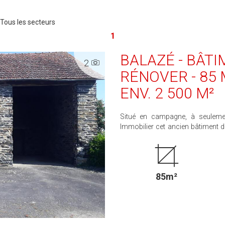
Tous les secteurs
1
BALAZÉ - BÂTI
2
RÉNOVER - 85 
ENV. 2 500 M²
Situé en campagne, à seuleme
Immobilier cet ancien bâtiment de ferm
un hameau calme, sans nuisances 
route passante), ce bien offre un cadre ag
environ 85 m² au sol et se situe su
beau potentiel de rénovation e
85m²
principale, secondaire ou investissement. Une opportunité à découvrir
plus d'informations ou organiser une visite, co
000 € net vendeur + 6,24 % d'hono