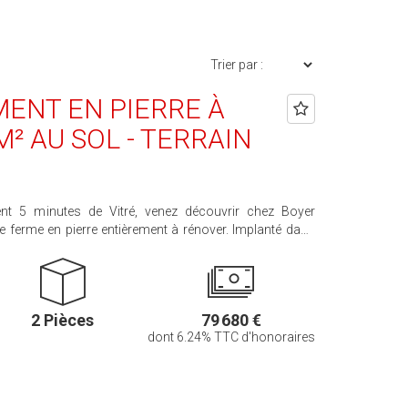
MENT EN PIERRE À
M² AU SOL - TERRAIN
nt 5 minutes de Vitré, venez découvrir chez Boyer
e en pierre entièrement à rénover. Implanté dans
(pas d'exploitation agricole à proximité ni de bord de
réable et verdoyant. Le bâtiment développe
r un terrain d'environ 2 500 m² (à définir). Il présente un
t d'aménagement, idéal pour un projet de résidence
2 Pièces
79 680 €
 sans tarder ! Pour
dont 6.24% TTC d'honoraires
ntactez-nous. Prix HAI : 79 680 € dont 75
raires TTC à la charge de l'acquéreur