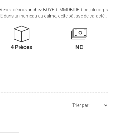
nez découvrir chez BOYER IMMOBILIER ce joli corps
de pièce de vie avec un poêle à granule, une chambre,
e 2 chambres, un WC. Un grenier. De plus vous trouverez
, Le tout sur une parcelle de 5860 m². Prix HAI : 228
0 €+ 3.71 % d'honoraires TTC charge acquéreur.
4 Pièces
NC