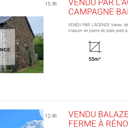
VENDU PAR L'
15
CAMPAGNE BA
VENDU PAR L'AGENCE Venez décou
maison en pierre de plain pied à
coin cuisine et cheminée, de
dépendances. Terrain. Prix HAI : 115 520.00 € soit 110 000.00 €+ 5.02 % d'honoraires
TTC charge acquéreur.
55m²
VENDU BALAZE
12
FERME À RÉNO