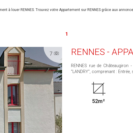
ement à louer RENNES. Trouvez votre Appartement sur RENNES grâce aux annonces
1
RENNES - APPA
7
RENNES rue de Châteaugiron - Appartement T3 de 53m
"LANDRY", comprenant : Entrée, séjour, 2 chambres, salle de bains. Un emplacement de
stationnement. Disponible 1er septembre 2026. Loyer mensuel 653 € charges comprises
dont 40 € de provisions sur cha
entretien parties communes) Dépô
52m²