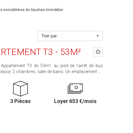
 immobilières de Saudrais Immobilier.
Trier par :
RTEMENT T3 - 53M²
², au pied de l'arrêt de bus
rges avec régularisation annuelle (comprenant TEOM et
t de garantie 613 € Honoraires locataire 689 € TTC
3 Pièces
Loyer 653 €/mois