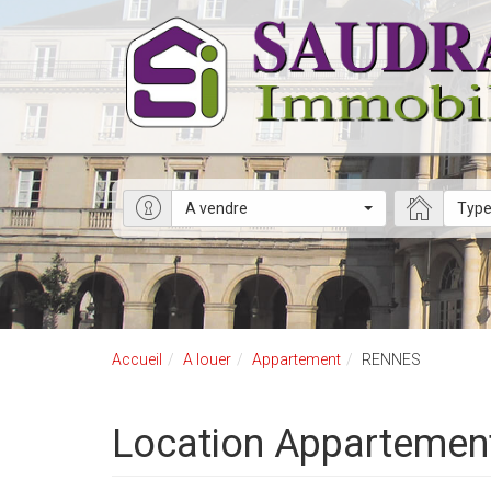
A vendre
Type
Accueil
A louer
Appartement
RENNES
Location Apparteme