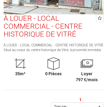
À LOUER - LOCAL
COMMERCIAL - CENTRE
HISTORIQUE DE VITRÉ
À LOUER - LOCAL COMMERCIAL - CENTRE HISTORIQUE DE VITRÉ
Situé au coeur du centre historique de Vitré, à proximité immédiate
d'un parking, ce local commercial d'environ 35 m² offre une belle
visibilité grâce à sa vitrine donnant sur rue. Il se compose : - d'un
espace magasin lumineux, - d'un WC, - d'une réserve, - ainsi que
d'un grenier et de deux caves offrant des espaces de stockage
35m²
0 Pièces
Loyer
supplémentaires. Tous commerces possibles, hors activités
générant des nuisances. Bail commercial en cours. Disponibilité :
797 €/mois
immédiate Conditions financières : Loyer : 797 € /mois Dépôt de
garantie : 1 594 € Honoraires à la charge du locataire : 1 500 € TTC
Droit d'entrée : 5 000 € N'hésitez pas à nous contacter pour
davantage d'informations ou pour organiser une visite.
1
Trier par :