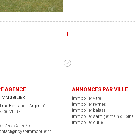
Contactez-nous pour plus d'information
000 € (465 000 € hors honoraire
1
E AGENCE
ANNONCES PAR VILLE
 IMMOBILIER
immobilier vitre
immobilier rennes
4 rue Bertrand d'Argentré
immobilier balaze
5500 VITRE
immobilier saint germain du pinel
immobilier cuille
33 2 99 75 59 75
ontact@boyer-immobilier.fr