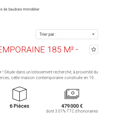
s de Saudrais Immobilier.
Trier par :
MPORAINE 185 M² -
 ! Située dans un lotissement recherché, à proximité du
erces, cette maison contemporaine construite en 1992
nviron 185 m². Au rez-de-chaussée, elle comprend une
-séjour lumineux de 46 m², une cuisine aménagée et
 parentale avec salle de bains et dressing ainsi qu'un WC
6 Pièces
479 000 €
dont 3.01% TTC d'honoraires
que. À l'extérieur, vous profiterez d'une terrasse et d'un
ibilité de personnaliser cette maison selon vos envies.