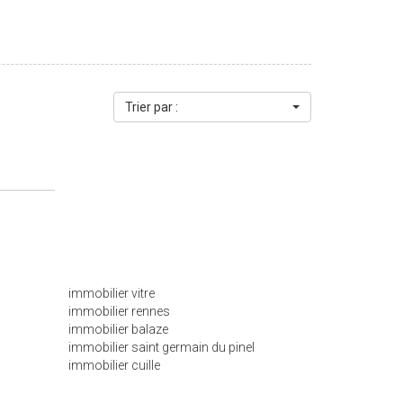
s ou pour organiser une visite ! Prix HAI : 479
s + 3 % TTC d'honoraires charge acquéreur)
Trier par :
immobilier vitre
immobilier rennes
immobilier balaze
immobilier saint germain du pinel
immobilier cuille