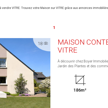
 à vendre VITRE. Trouvez votre Maison sur VITRE grâce aux annonces immobilière
1
MAISON CONTE
18
VITRE
À découvrir chez Boyer Immobilier
Jardin des Plantes et des comm
offre une surface habitable d'e
entrée avec placard, un salon
équipée, une buanderie, une suite
indépendant. À l'étage, une mezzanine dessert trois chambres, un espace jeux, une salle
186m²
d'eau et un WC. La maison dispose également d'un garage sur toute sa surface, d'une
chaufferie et d'un portail électri
jardin clos et arboré de 924 m². Classe énergie : D Des travaux de rafraîchissement sont
à prévoir, offrant ainsi la poss