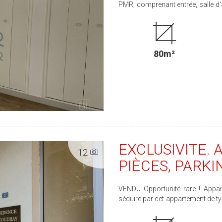
PMR, comprenant entrée, salle d'attente ou bureau, accuei
débarras indépendante, WC PMR. Nombreux placards. Une place de parking + possibili
de se garer dans la rue. Idéal professionnel de santé ou libéral. Libre de suite. Loyer 784 €
+ Provisions sur charges 85 € (
commune). Dépôt de garantie : 1 
80m²
EXCLUSIVITE.
12
PIÈCES, PARKI
VENDU Opportunité rare ! Appartement T3 en plein centre ville de Vitré. Laissez-vous
séduire par cet appartement de ty
centre-ville de Vitré. Profitez 
transports. Il est situé dans une petite copropriété très bien entretenu de 7 logements. Cet