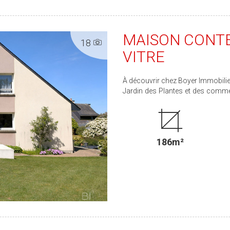
MAISON CONTE
18
VITRE
À découvrir chez Boyer Immobilier
Jardin des Plantes et des comm
offre une surface habitable d'e
entrée avec placard, un salon
équipée, une buanderie, une suite
indépendant. À l'étage, une mezzanine dessert trois chambres, un espace jeux, une salle
186m²
d'eau et un WC. La maison dispose également d'un garage sur toute sa surface, d'une
chaufferie et d'un portail électri
jardin clos et arboré de 924 m². Classe énergie : D Des travaux de rafraîchissement sont
à prévoir, offrant ainsi la poss
Contactez-nous pour plus d'information
000 € (465 000 € hors honoraire