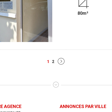
appartement dispose de beaux vo
une cuisine aménagée séparé et un coin nuit avec 2 bel
80m²
avec fenêtre, un WC. (travaux à p
votre disposition, une cave, et un gren
€ + 4.20 % d'honoraires TTC charge acquéreur. Pour plus
une visite, contactez moi au 06.9
1
2
E AGENCE
ANNONCES PAR VILLE