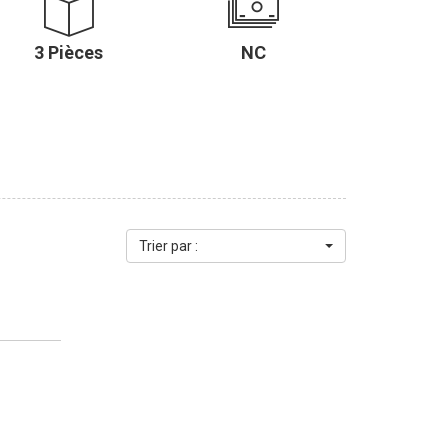
lumes. d'une entrée desservant un beau séjour salon,
les chambres, une salle de bains
3 Pièces
NC
révoir) De plus, une place de parking en sous-sol est à
ier partagé. Prix HAI : 166 720.00 € soit 160 000.00
 d'informations et organiser
5.19.25.90
Trier par :