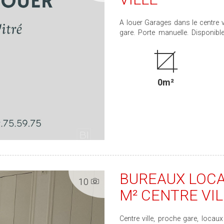
A louer Garages dans le centre v
gare. Porte manuelle. Disponible août 2026. Loyer 70 € Honoraires 150 € Dépôt de
garantie 140 €
0m²
BUREAUX LOCA
10
M² CENTRE VIL
Centre ville, proche gare, loc