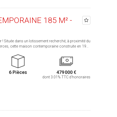
MPORAINE 185 M² -
 ! Située dans un lotissement recherché, à proximité du
erces, cette maison contemporaine construite en 1992
nviron 185 m². Au rez-de-chaussée, elle comprend une
-séjour lumineux de 46 m², une cuisine aménagée et
 parentale avec salle de bains et dressing ainsi qu'un WC
6 Pièces
479 000 €
dont 3.01% TTC d'honoraires
que. À l'extérieur, vous profiterez d'une terrasse et d'un
ibilité de personnaliser cette maison selon vos envies.
s ou pour organiser une visite ! Prix HAI : 479
s + 3 % TTC d'honoraires charge acquéreur)