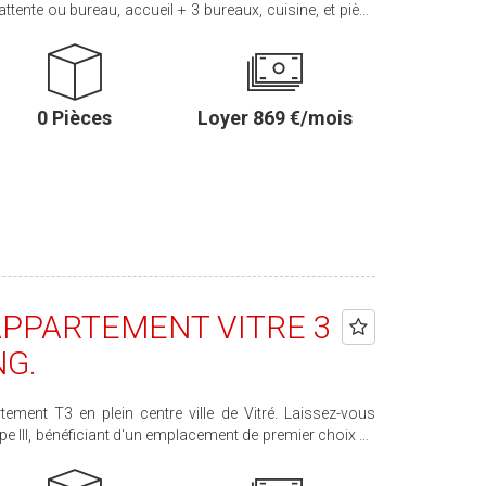
l + 3 bureaux, cuisine, et pièce
té
EDF parties communes, taxe foncière et entretien cour
568 € Honoraires charge loc : 1 354 €
0 Pièces
Loyer 869 €/mois
 APPARTEMENT VITRE 3
NG.
pe III, bénéficiant d'un emplacement de premier choix en
de la proximité immédiate des commerces, services, et