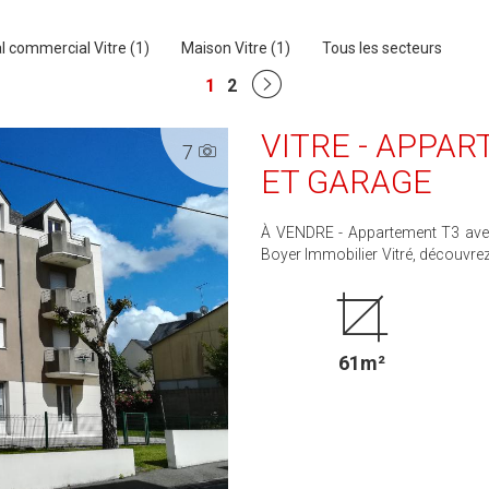
l commercial Vitre (1)
Maison Vitre (1)
Tous les secteurs
1
2
VITRE - APPA
7
ET GARAGE
À VENDRE - Appartement T3 avec t
Boyer Immobilier Vitré, découvrez
de-jardin, dans une rue calme. I
équipée (plaque de cuisson et ho
d'eau (douche) et un WC indépen
exposée Sud-Ouest et d'un jardine
61m²
d'une place de parking privative. Disponible immédiatement à la vente. Prix HAI 192 320 €
soit 185 000 € net vendeur + 3,96
plus de renseignements ou pour o
au 06 95 19 25 90.