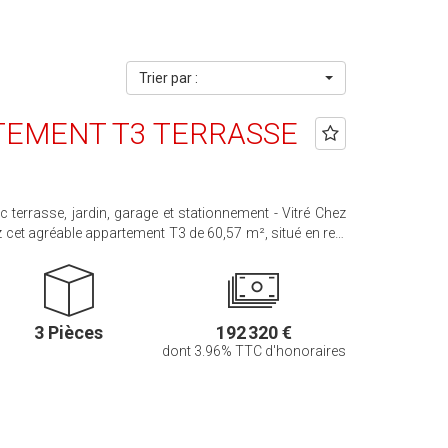
Trier par :
RTEMENT T3 TERRASSE
errasse, jardin, garage et stationnement - Vitré Chez
 cet agréable appartement T3 de 60,57 m², situé en rez-
l se compose d'une entrée avec placard, d'une cuisine
tte), d'un séjour lumineux, de 2chambres, d'une salle
dant. Vous profiterez également d'une grande terrasse
t privatif. Le bien dispose d'un garage fermé ainsi que
3 Pièces
192 320 €
dont 3.96% TTC d'honoraires
 % TTC d'honoraires à la charge de l'acquéreur. Pour
rganiser une visite, contactez Boyer Immobilier Vitré